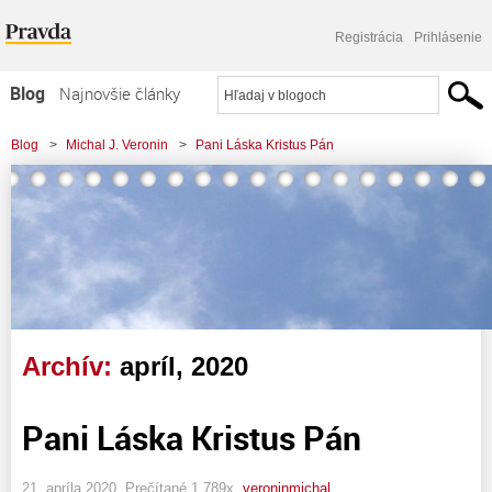
Registrácia
Prihlásenie
Blog
Najnovšie články
Najčítanejšie články
Blog
>
Michal J. Veronin
>
Pani Láska Kristus Pán
Najkomentovanejšie články
Zoznam blogov
Komerčné blogy
Archív:
apríl, 2020
Pani Láska Kristus Pán
21. apríla 2020, Prečítané 1 789x,
veroninmichal