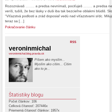
Rozoznávaš …….. a predsa nevnímaš, pociťuješ …….. a predsa ne
veríš, tušíš, že bez lásky v duši iba tak bezcieľne oblakmi blúdiš. 
“Víťazstvá podlosti a zrád doposiaľ vedú nad víťazstvami sŕdc. Milujú
teraz sa […]
Pokračovanie článku
RSS
veroninmichal
veroninmichal.blog.pravda.sk
Píšem ako myslím...
Myslím ako cítim... Cítim
ako to je...
Štatistiky blogu
Počet článkov: 106
Celková čítanosť: 207446x
Priemerná čítanosť článkov: 1957x