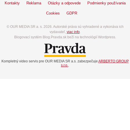
Kontakty
Reklama
Otázky a odpovede
Podmienky používania
Cookies
GDPR
© OUR MEDIA SR a. s. 2026. Autorské práva sú vyhradené a vykonáva ich
vydavateľ,
viac info
.
Blogovací systém Blog.Pravda.sk beží na technológií Wordpress.
Kompletný video servis pre OUR MEDIA SR a.s. zabezpečuje
ARBERTO GROUP
s.r.o.
.