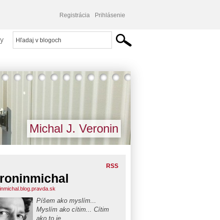
Registrácia
Prihlásenie
y
Michal J. Veronin
RSS
roninmichal
inmichal.blog.pravda.sk
Píšem ako myslím...
Myslím ako cítim... Cítim
ako to je...