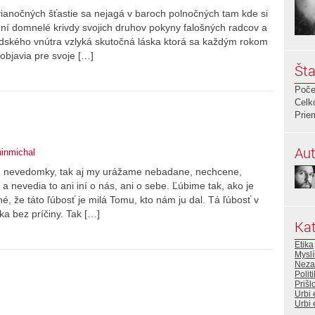
ianočných šťastie sa nejagá v baroch polnočných tam kde si
í domnelé krivdy svojich druhov pokyny falošných radcov a
ľudského vnútra vzlyká skutočná láska ktorá sa každým rokom
objavia pre svoje […]
Šta
Poče
Celk
Prie
Aut
ninmichal
, nevedomky, tak aj my urážame nebadane, nechcene,
nevedia to ani iní o nás, ani o sebe. Ľúbime tak, ako je
, že táto ľúbosť je milá Tomu, kto nám ju dal. Tá ľúbosť v
ka bez príčiny. Tak […]
Kat
Etika
Myslí
Neza
Polit
Prišl
Urbi 
Urbi 