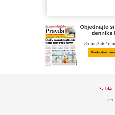
Objednajte si
denníka 
a získajte užitočné inf
Predplatné denn
Kontakty
© OUR