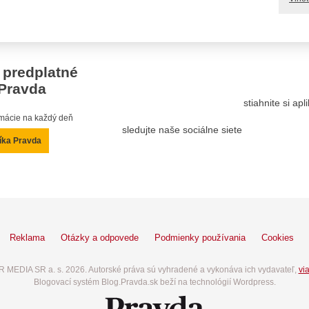
 predplatné
Pravda
stiahnite si ap
ormácie na každý deň
sledujte naše sociálne siete
íka Pravda
Reklama
Otázky a odpovede
Podmienky používania
Cookies
 MEDIA SR a. s. 2026. Autorské práva sú vyhradené a vykonáva ich vydavateľ,
via
Blogovací systém Blog.Pravda.sk beží na technológií Wordpress.