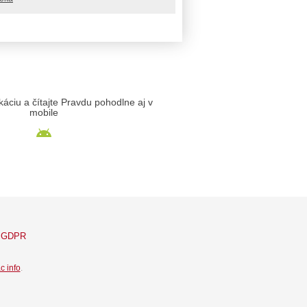
likáciu a čítajte Pravdu pohodlne aj v
mobile
GDPR
c info
.