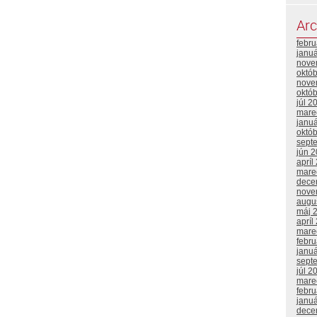
Arc
febr
janu
nove
októ
nove
októ
júl 2
mare
janu
októ
sept
jún 
apríl
mare
dece
nove
augu
máj 
apríl
mare
febr
janu
sept
júl 2
mare
febr
janu
dece