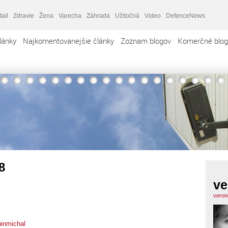
tail
Zdravie
Žena
Varecha
Záhrada
Užitočná
Video
DefenceNews
lánky
Najkomentovanejšie články
Zoznam blogov
Komerčné blog
8
ve
veron
ninmichal