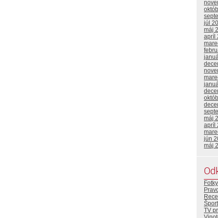
nove
októ
sept
júl 2
máj 
apríl
mare
febr
janu
dece
nove
mare
janu
dece
októ
dece
sept
máj 
apríl
mare
jún 
máj 
Od
Fotky
Prav
Rece
Šport
TV p
Vino