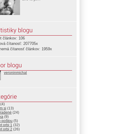
tistiky blogu
t článkov: 106
ová čítanosť: 207705x
merná čítanosť článkov: 1959x
or blogu
veroninmichal
egórie
(4)
m si
(13)
radené
(24)
ika
(9)
o poštou
(5)
et orbi 1
(32)
et orbi 2
(26)