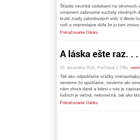
Šťastie necinká ozdobami na stromoch v
omámení zalievame suchoty všedných dn
kruté zrady zatvrdnutých sŕdc V tlkote 
rodí a neprestajne dúfa že ju tam znova 
Pokračovanie článku
A láska ešte raz. . .
10. decembra 2018, Prečítané 1 738x,
vero
Tak ako odpúšťame urážky znenazdajky
nevieme čo spúšťame, nevieme akí sme a 
nám zhora dané a kdesi v nás je zapísané
ľuďoch je večná, nekonečná, tak ako lás
Pokračovanie článku