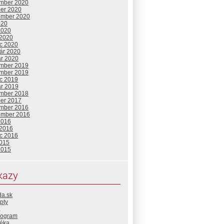
mber 2020
ber 2020
ember 2020
020
2020
 2020
c 2020
uár 2020
ár 2020
mber 2019
mber 2019
c 2019
ár 2019
mber 2018
ber 2017
mber 2016
ember 2016
2016
 2016
c 2016
2015
2015
kazy
da.sk
pty
rogram
téka