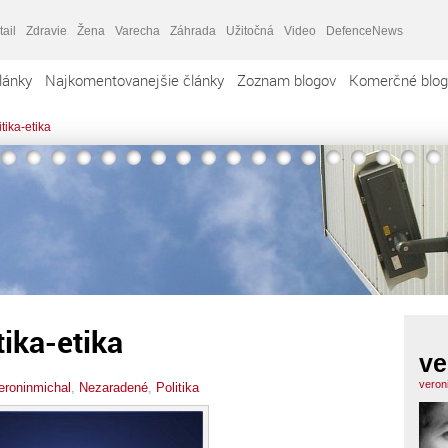
tail
Zdravie
Žena
Varecha
Záhrada
Užitočná
Video
DefenceNews
lánky
Najkomentovanejšie články
Zoznam blogov
Komerčné blog
tika-etika
tika-etika
ve
veron
eroninmichal
,
Nezaradené
,
Politika