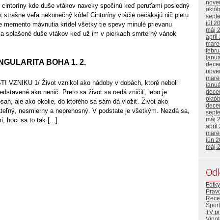
nove
 cintoríny kde duše vtákov naveky spočinú keď peruťami posledný
októ
k strašne veľa nekonečný kŕdeľ Cintoríny vtáčie nečakajú nič pietu
sept
júl 2
ne memento mávnutia krídel všetky tie spevy minulé prievanu
máj 
tia splašené duše vtákov keď už im v pierkach smrteľný vánok
apríl
mare
febr
janu
NGULARITA BOHA 1. 2.
dece
nove
mare
VZNIKU 1/ Život vznikol ako nádoby v dobách, ktoré neboli
janu
redstavené ako nenič. Preto sa život sa nedá zničiť, lebo je
dece
októ
sah, ale ako okolie, do ktorého sa sám dá vložiť. Život ako
dece
ateľný, nesmierny a neprenosný. V podstate je všetkým. Nezdá sa,
sept
máj 
, hoci sa to tak [...]
apríl
mare
jún 
máj 
Od
Fotky
Prav
Rece
Šport
TV p
Vino