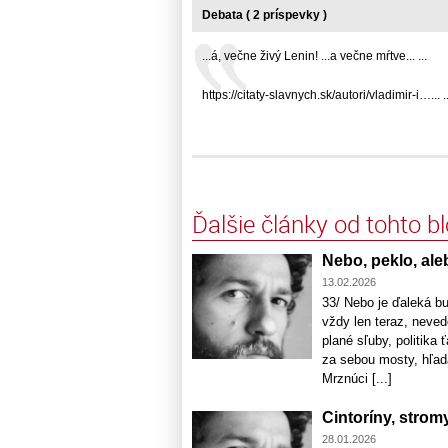
Debata ( 2 príspevky )
...á, večne živý Lenin! ...a večne mŕtve... ...
https://citaty-slavnych.sk/autori/vladimir-i…... ..
Ďalšie články od tohto b
Nebo, peklo, alebo
13.02.2026
33/ Nebo je ďaleká bu
vždy len teraz, neve
plané sľuby, politika
za sebou mosty, hľada
Mrznúci [...]
Cintoríny, strom
28.01.2026