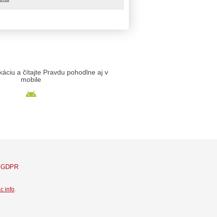
likáciu a čítajte Pravdu pohodlne aj v
mobile
GDPR
c info
.