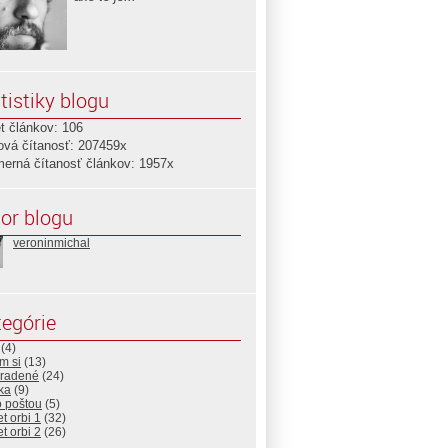
tistiky blogu
t článkov: 106
ová čítanosť: 207459x
merná čítanosť článkov: 1957x
or blogu
veroninmichal
egórie
(4)
m si
(13)
radené
(24)
ika
(9)
o poštou
(5)
et orbi 1
(32)
et orbi 2
(26)