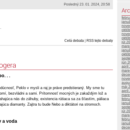
Posledný 23. 01. 2024, 20:58
Arc
febr
janu
nove
.
októ
nove
októ
Celá debata
|
RSS tejto debaty
júl 2
mare
janu
októ
sept
logera
jún 
apríl
mare
dece
. . .
nove
augu
máj 
dúcnosť, Peklo v mysli a raj je práve predstieraný. My sme tu
apríl
domí, bezvládni a sami. Prítomnosť mocných je zakaždým lož a
mare
 ťahajúca nás do záhuby, existencia rútiaca sa za šťastím, páliaca
febr
janu
júca diamanty. Zajtra tu bude Nebo a diktátori na stromoch.
sept
júl 2
mare
febr
y a voda
janu
dece