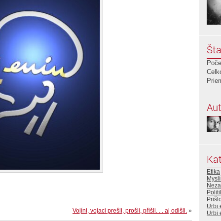
Šta
Poče
Celk
Prie
Aut
Kat
Etika
Myslí
Neza
Polit
Prišl
Urbi 
Vojíni, vojaci prešli, prošli, přišli. . . aj odišli.
»
Urbi 