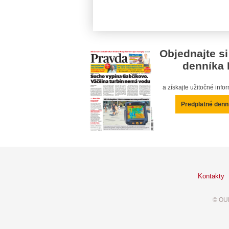
Objednajte si
denníka 
a získajte užitočné inf
Predplatné denn
Kontakty
© OUR