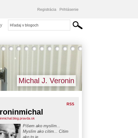
Registrácia
Prihlásenie
y
Michal J. Veronin
RSS
roninmichal
inmichal.blog.pravda.sk
Píšem ako myslím...
Myslím ako cítim... Cítim
ako to je...