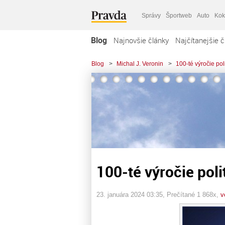
Správy
Športweb
Auto
Kok
Blog
Najnovšie články
Najčítanejšie č
Blog
>
Michal J. Veronin
>
100-té výročie poli
100-té výročie poli
23. januára 2024 03:35
, Prečítané 1 868x,
v