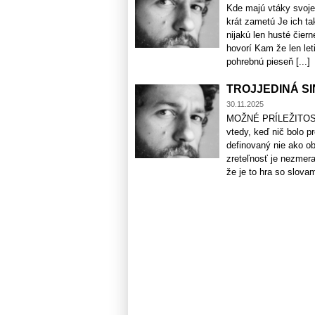
Kde majú vtáky svoje
krát zametú Je ich ta
nijakú len husté čier
hovorí Kam že len le
pohrebnú pieseň [...]
TROJJEDINÁ SI
30.11.2025
MOŽNÉ PRÍLEŽITOSTI 
vtedy, keď nič bolo p
definovaný nie ako ob
zreteľnosť je nezmer
že je to hra so slovami