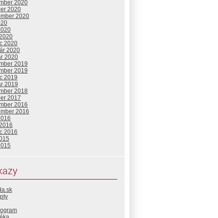
mber 2020
ber 2020
ember 2020
020
2020
 2020
c 2020
uár 2020
ár 2020
mber 2019
mber 2019
c 2019
ár 2019
mber 2018
ber 2017
mber 2016
ember 2016
2016
 2016
c 2016
2015
2015
kazy
da.sk
pty
rogram
téka