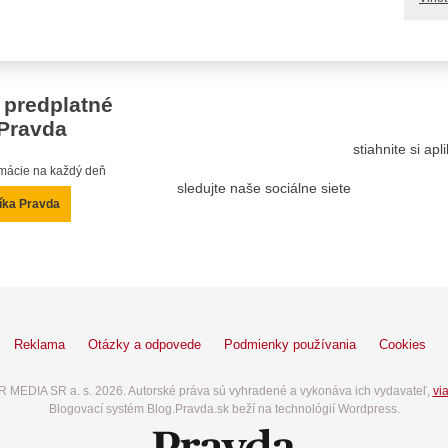
 predplatné
Pravda
stiahnite si ap
ormácie na každý deň
sledujte naše sociálne siete
íka Pravda
Reklama
Otázky a odpovede
Podmienky používania
Cookies
 MEDIA SR a. s. 2026. Autorské práva sú vyhradené a vykonáva ich vydavateľ,
via
Blogovací systém Blog.Pravda.sk beží na technológií Wordpress.