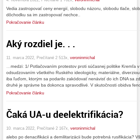
Vedia zastropovať ceny energií, slobodu názoru, slobodu tlače, slo
dôchodku sa im zastropovať nechce..
Pokračovanie článku
Aký rozdiel je. . .
11. marca 2022, Prečítané 2 513x,
veroninmichal
…medzi: 1/ Potlačovaním protestov proti súčasnej politike Kremľa
odsudzovaním všetkého Ruského ideologicky, materiálne, diverziou
iba ľuďom, ktorým sa podarilo zakódovať nenávisť do ich DNA sa zdá
druhé je správne ba dokonca spravodlivé. V skutočnosti obidva fe
Pokračovanie článku
Čaká UA-u deelektrifikácia?
10. marca 2022, Prečítané 2 167x,
veroninmichal
alebo po denacifikácii a demilitarizácii bude potrebná rusifikácia? V