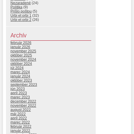
Nezaradené
(24)
Politika
(9)
Prišlo poštou
(5)
Urbi et orbi 1
(32)
Urbi et orbi 2
(26)
Archív
február 2026
január 2026
november 2025
október 2025
november 2024
október 2024
júl 2024
marec 2024
január 2024
október 2023
september 2023
jún 2023
apríl 2023
marec 2023
december 2022
november 2022
august 2022
máj 2022
apríl 2022
marec 2022
február 2022
január 2022