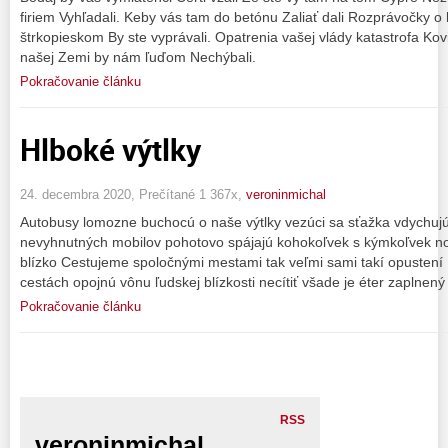
firiem Vyhľadali. Keby vás tam do betónu Zaliať dali Rozprávočky
štrkopieskom By ste vyprávali. Opatrenia vašej vlády katastrofa Kov
našej Zemi by nám ľuďom Nechýbali.
Pokračovanie článku
Hlboké výtlky
24. decembra 2020, Prečítané 1 367x,
veroninmichal
Autobusy lomozne buchocú o naše výtlky vezúci sa sťažka vdychuj
nevyhnutných mobilov pohotovo spájajú kohokoľvek s kýmkoľvek no
blízko Cestujeme spoločnými mestami tak veľmi sami takí opusten
cestách opojnú vônu ľudskej blízkosti necítiť všade je éter zaplnený
Pokračovanie článku
RSS
veroninmichal