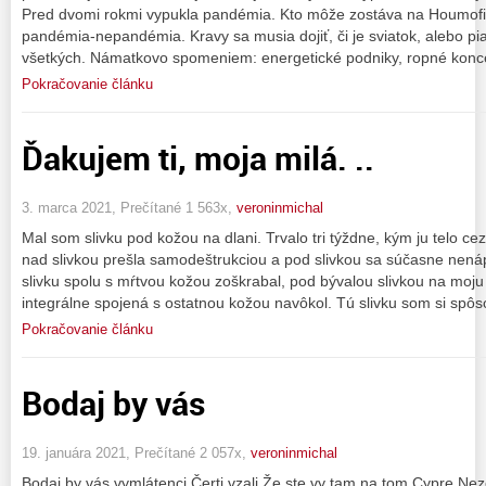
Pred dvomi rokmi vypukla pandémia. Kto môže zostáva na Houmofis
pandémia-nepandémia. Kravy sa musia dojiť, či je sviatok, alebo piat
všetkých. Námatkovo spomeniem: energetické podniky, ropné konce
Pokračovanie článku
Ďakujem ti, moja milá. ..
3. marca 2021, Prečítané 1 563x,
veroninmichal
Mal som slivku pod kožou na dlani. Trvalo tri týždne, kým ju telo c
nad slivkou prešla samodeštrukciou a pod slivkou sa súčasne nen
slivku spolu s mŕtvou kožou zoškrabal, pod bývalou slivkou na moju
integrálne spojená s ostatnou kožou navôkol. Tú slivku som si spôs
Pokračovanie článku
Bodaj by vás
19. januára 2021, Prečítané 2 057x,
veroninmichal
Bodaj by vás vymlátenci Čerti vzali Že ste vy tam na tom Cypre Nez