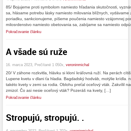
85/ Bojujeme proti symbolom namiesto hľadania skutočnosti, vyzná
sa, hlásame potrebu lásky namiesto milovania blížnych, vydávame
poriadku, sankcionujeme, píšeme poučenia namiesto vzájomnej pom
milosrdenstvo namiesto obetovania sa, zabíjame sa namiesto odpúš
Pokračovanie článku
A všade sú ruže
16. marca 2023, Prečítané 1 050x,
veroninmichal
20/ V záhone rozkvitla, hlávku si kloní kráľovná ruží. Na perách cítiš 
Lupene kvetu v dlani ťa hladia. Bagdadský hodváb, motýlie krídla. ne
takéto kvety v zemi sa rodia. Oblohu preťal oceľový vták. Zakvílil na
zmizol. Čo asi nesie oceľový vták? Pozeráš na kvety, […]
Pokračovanie článku
Stropujú, stropujú. .
4. novembra 2022, Prečítané 1 702x,
veroninmichal