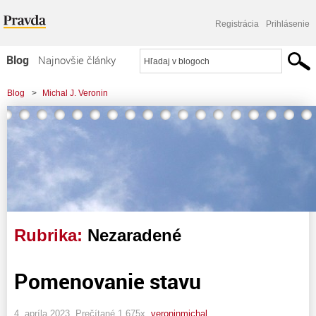
Registrácia
Prihlásenie
Blog
Najnovšie články
Najčítanejšie články
Blog
>
Michal J. Veronin
Najkomentovanejšie články
Zoznam blogov
Komerčné blogy
Rubrika:
Nezaradené
Pomenovanie stavu
4. apríla 2023, Prečítané 1 675x,
veroninmichal