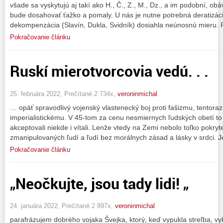
všade sa vyskytujú aj takí ako H., Č., Z., M., Dz., a im podobní, o
bude dosahovať ťažko a pomaly. U nás je nutne potrebná deratizácia
dekompenzácia (Slavín, Dukla, Svidník) dosiahla neúnosnú mieru. Pr
Pokračovanie článku
Ruskí mierotvorcovia vedú. . .
25. februára 2022, Prečítané 2 734x,
veroninmichal
… opäť spravodlivý vojenský vlastenecký boj proti fašizmu, tentoraz
imperialistickému. V 45-tom za cenu nesmiernych ľudských obetí to b
akceptovali niekde i vítali. Lenže vtedy na Zemi nebolo toľko pokry
zmanipulovaných ľudí a ľudí bez morálnych zásad a lásky v srdci. 
Pokračovanie článku
„Neočkujte, jsou tady lidi! „
24. januára 2022, Prečítané 2 897x,
veroninmichal
parafrázujem dobrého vojaka Švejka, ktorý, keď vypukla streľba, vykrík