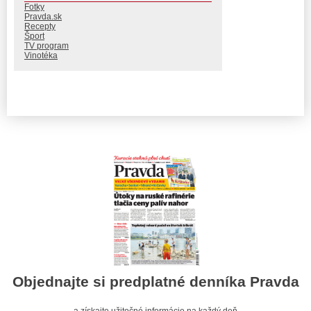
Fotky
Pravda.sk
Recepty
Šport
TV program
Vinotéka
Objednajte si predplatné denníka Pravda
a získajte užitočné informácie na každý deň